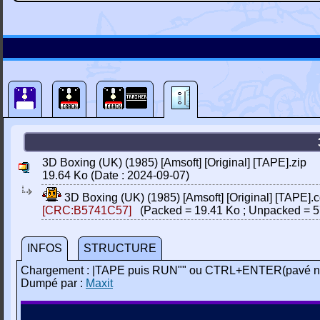
3D Boxing (UK) (1985) [Amsoft] [Original] [TAPE].zip
19.64 Ko (Date : 2024-09-07)
3D Boxing (UK) (1985) [Amsoft] [Original] [TAPE].c
[CRC:B5741C57]
(Packed = 19.41 Ko ; Unpacked = 5
INFOS
STRUCTURE
Chargement : |TAPE puis RUN"" ou CTRL+ENTER(pavé n
Dumpé par :
Maxit