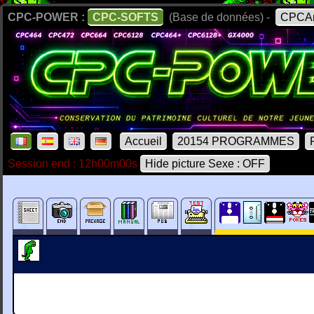
CPC-POWER :
CPC-SOFTS
(Base de données) -
CPCAr
Accueil
20154 PROGRAMMES
Session end : 12h00m00s
Hide picture Sexe : OFF