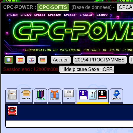
CPC-POWER :
CPC-SOFTS
(Base de données) -
CPCAr
Accueil
20154 PROGRAMMES
Session end : 12h00m00s
Hide picture Sexe : OFF