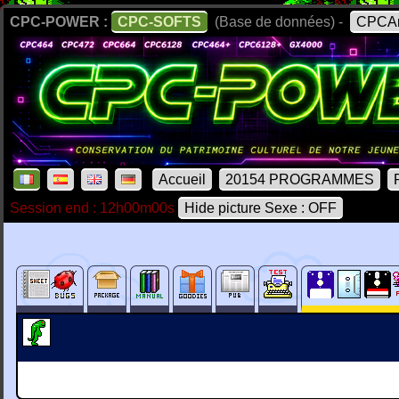
CPC-POWER :
CPC-SOFTS
(Base de données) -
CPCAr
Accueil
20154 PROGRAMMES
Session end : 12h00m00s
Hide picture Sexe : OFF