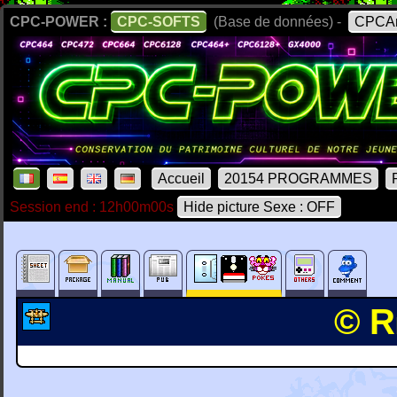
CPC-POWER :
CPC-SOFTS
(Base de données) -
CPCAr
Accueil
20154 PROGRAMMES
Session end : 12h00m00s
Hide picture Sexe : OFF
© R