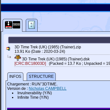
3D Time Trek (UK) (1985) (Trainer).zip
13.91 Ko (Date : 2020-03-24)
3D Time Trek (UK) (1985) (Trainer).dsk
[CRC:BC18003D]
(Packed = 13.7 Ko ; Unpacked = 19
INFOS
STRUCTURE
Chargement : RUN"3DTIME.
Version de :
Nicholas CAMPBELL
Invulnerability (Y/N)
Infinite Time (Y/N)