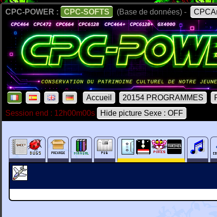
CPC-POWER :
CPC-SOFTS
(Base de données) -
CPCAr
Accueil
20154 PROGRAMMES
Session end : 12h00m00s
Hide picture Sexe : OFF