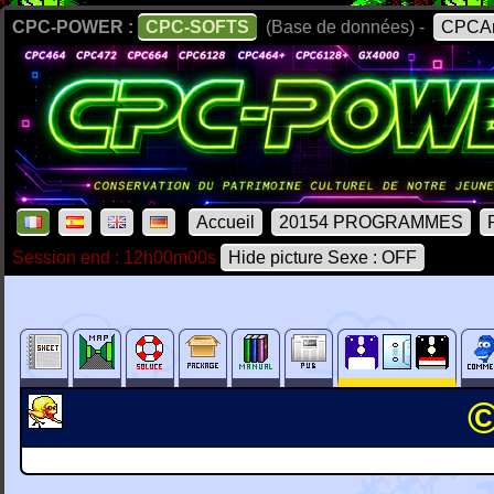
CPC-POWER :
CPC-SOFTS
(Base de données) -
CPCAr
Accueil
20154 PROGRAMMES
Session end : 12h00m00s
Hide picture Sexe : OFF
©