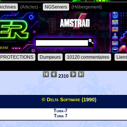
rchives
(Articles) -
NGServers
(Hébergement)
PROTECTIONS
Dumpeurs
10120 commentaires
Lien
2310
© Delta Software (
1990
)
Tuma-7
Tuma 7