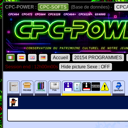
CPC-POWER :
CPC-SOFTS
(Base de données) -
CPCA
Accueil
20154 PROGRAMMES
Session end : 12h00m00s
Hide picture Sexe : OFF