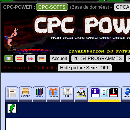
CPC-POWER :
CPC-SOFTS
(Base de données) -
CPCAr
Accueil
20154 PROGRAMMES
Session end : 12h00m00s
Hide picture Sexe : OFF