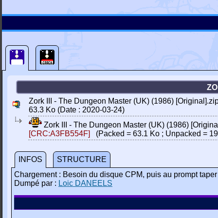
ZO
Zork III - The Dungeon Master (UK) (1986) [Original].zi
63.3 Ko (Date : 2020-03-24)
Zork III - The Dungeon Master (UK) (1986) [Origina
[CRC:A3FB554F]
(Packed = 63.1 Ko ; Unpacked = 19
INFOS
STRUCTURE
Chargement : Besoin du disque CPM, puis au prompt tap
Dumpé par :
Loic DANEELS