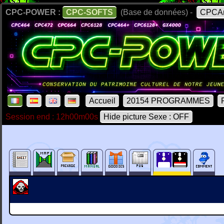
CPC-POWER :
CPC-SOFTS
(Base de données) -
CPCAr
Accueil
20154 PROGRAMMES
Session end : 12h00m00s
Hide picture Sexe : OFF