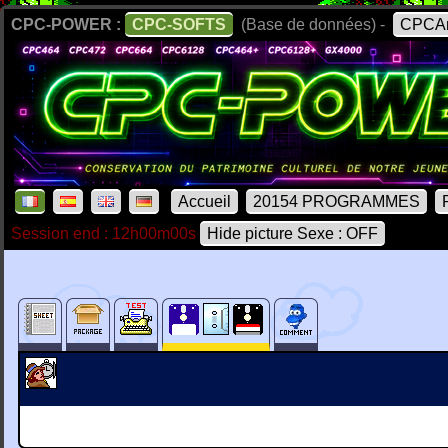
CPC-POWER :
CPC-SOFTS
(Base de données) -
CPCAr
Accueil
20154 PROGRAMMES
Session end : 12h00m00s
Hide picture Sexe : OFF