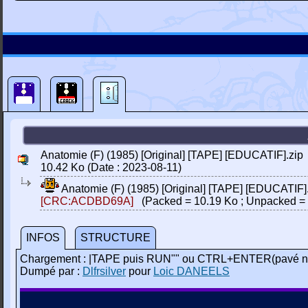
Anatomie (F) (1985) [Original] [TAPE] [EDUCATIF].zip
10.42 Ko (Date : 2023-08-11)
Anatomie (F) (1985) [Original] [TAPE] [EDUCATIF]
[CRC:ACDBD69A]
(Packed = 10.19 Ko ; Unpacked = 
INFOS
STRUCTURE
Chargement : |TAPE puis RUN"" ou CTRL+ENTER(pavé n
Dumpé par :
Dlfrsilver
pour
Loic DANEELS