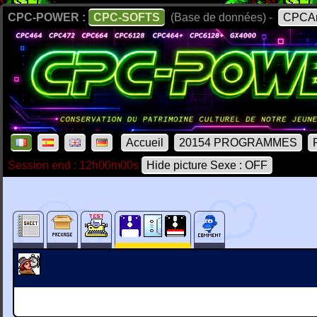
CPC-POWER :
CPC-SOFTS
(Base de données) -
CPCAr
Accueil
20154 PROGRAMMES
Session end : 12h00m00s
Hide picture Sexe : OFF