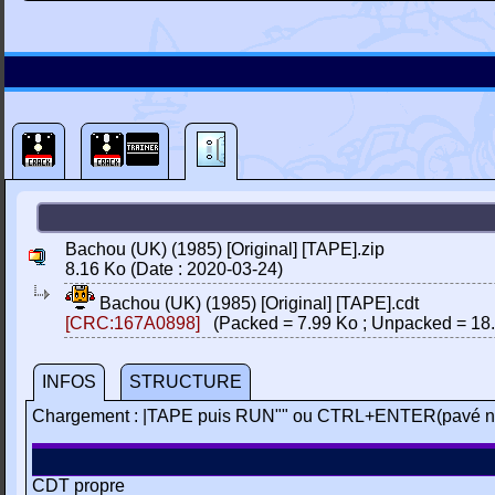
Bachou (UK) (1985) [Original] [TAPE].zip
8.16 Ko (Date : 2020-03-24)
Bachou (UK) (1985) [Original] [TAPE].cdt
[CRC:167A0898]
(Packed = 7.99 Ko ; Unpacked = 18.
INFOS
STRUCTURE
Chargement : |TAPE puis RUN"" ou CTRL+ENTER(pavé n
CDT propre