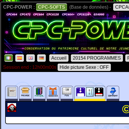
CPC-POWER :
CPC-SOFTS
(Base de données) -
CPCAr
Accueil
20154 PROGRAMMES
Session end : 12h00m00s
Hide picture Sexe : OFF
©