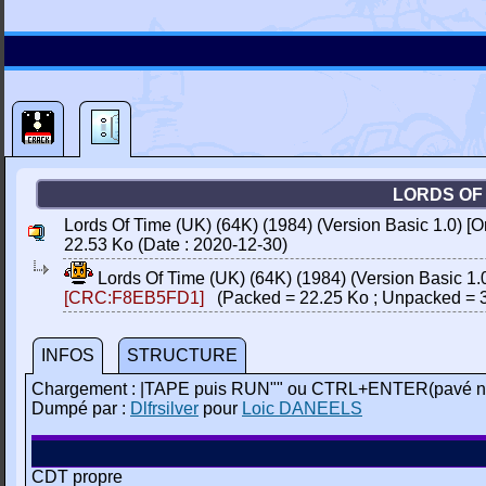
LORDS OF T
Lords Of Time (UK) (64K) (1984) (Version Basic 1.0) [Or
22.53 Ko (Date : 2020-12-30)
Lords Of Time (UK) (64K) (1984) (Version Basic 1.0)
[CRC:F8EB5FD1]
(Packed = 22.25 Ko ; Unpacked = 3
INFOS
STRUCTURE
Chargement : |TAPE puis RUN"" ou CTRL+ENTER(pavé n
Dumpé par :
Dlfrsilver
pour
Loic DANEELS
CDT propre