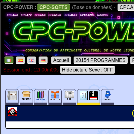
CPC-POWER :
CPC-SOFTS
(Base de données) -
CPCAr
Accueil
20154 PROGRAMMES
Session end : 12h00m00s
Hide picture Sexe : OFF