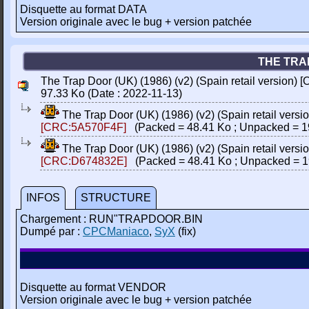
Disquette au format DATA
Version originale avec le bug + version patchée
THE TRAP
The Trap Door (UK) (1986) (v2) (Spain retail version) [O
97.33 Ko (Date : 2022-11-13)
The Trap Door (UK) (1986) (v2) (Spain retail version)
[CRC:5A570F4F]
(Packed = 48.41 Ko ; Unpacked = 1
The Trap Door (UK) (1986) (v2) (Spain retail version
[CRC:D674832E]
(Packed = 48.41 Ko ; Unpacked = 1
INFOS
STRUCTURE
Chargement : RUN"TRAPDOOR.BIN
Dumpé par :
CPCManiaco
,
SyX
(fix)
Disquette au format VENDOR
Version originale avec le bug + version patchée