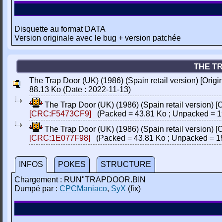
Disquette au format DATA
Version originale avec le bug + version patchée
THE TR
The Trap Door (UK) (1986) (Spain retail version) [Origin
88.13 Ko (Date : 2022-11-13)
The Trap Door (UK) (1986) (Spain retail version) [Or
[CRC:F5473CF9]
(Packed = 43.81 Ko ; Unpacked = 1
The Trap Door (UK) (1986) (Spain retail version) [O
[CRC:1E077F98]
(Packed = 43.81 Ko ; Unpacked = 1
INFOS
POKES
STRUCTURE
Chargement : RUN"TRAPDOOR.BIN
Dumpé par :
CPCManiaco
,
SyX
(fix)