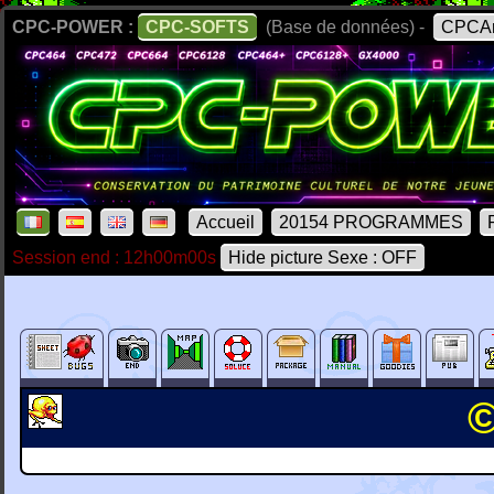
CPC-POWER :
CPC-SOFTS
(Base de données) -
CPCAr
Accueil
20154 PROGRAMMES
Session end : 12h00m00s
Hide picture Sexe : OFF
©