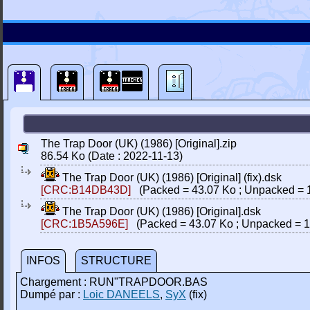
The Trap Door (UK) (1986) [Original].zip
86.54 Ko (Date : 2022-11-13)
The Trap Door (UK) (1986) [Original] (fix).dsk
[CRC:B14DB43D]
(Packed = 43.07 Ko ; Unpacked = 
The Trap Door (UK) (1986) [Original].dsk
[CRC:1B5A596E]
(Packed = 43.07 Ko ; Unpacked = 1
INFOS
STRUCTURE
Chargement : RUN"TRAPDOOR.BAS
Dumpé par :
Loic DANEELS
,
SyX
(fix)