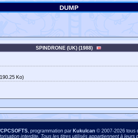
DUMP
SPINDRONE (UK) (1988)
190.25 Ko)
/CPCSOFTS
, programmation par
Kukulcan
© 2007-2026 tous d
isation interdite. Tous les titres utilisés appartiennent à leurs p