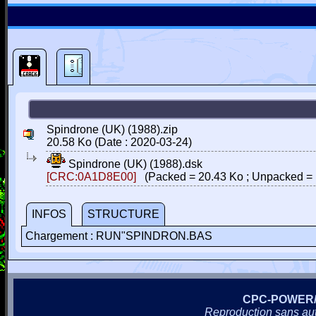
Spindrone (UK) (1988).zip
20.58 Ko (Date : 2020-03-24)
Spindrone (UK) (1988).dsk
[CRC:0A1D8E00]
(Packed = 20.43 Ko ; Unpacked = 
INFOS
STRUCTURE
Chargement : RUN"SPINDRON.BAS
CPC-POWER
Reproduction sans autor