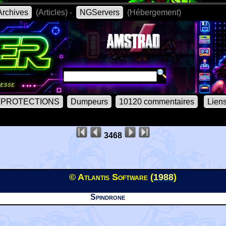
rchives
(Articles) -
NGServers
(Hébergement)
PROTECTIONS
Dumpeurs
10120 commentaires
Lien
3468
© Atlantis Software (
1988
)
Spindrone