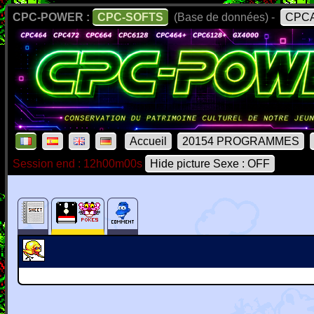
CPC-POWER :
CPC-SOFTS
(Base de données) -
CPCA
Accueil
20154 PROGRAMMES
Session end : 12h00m00s
Hide picture Sexe : OFF