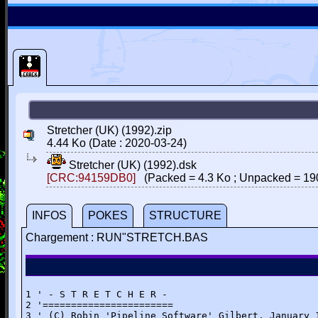
Stretcher (UK) (1992).zip
4.44 Ko (Date : 2020-03-24)
Stretcher (UK) (1992).dsk
[CRC:94159DB0]
(Packed = 4.3 Ko ; Unpacked = 19
INFOS
POKES
STRUCTURE
Chargement : RUN"STRETCH.BAS
1 ' - S T R E T C H E R -

2 '=======================

3 ' (C) Robin 'Pipeline Software' Gilbert, January 1