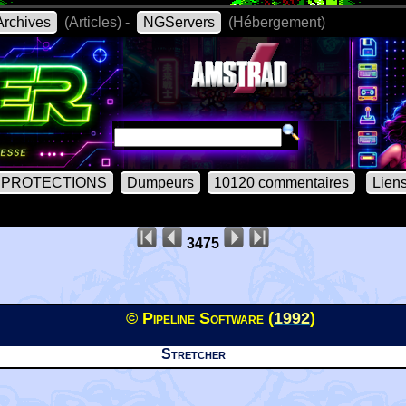
rchives
(Articles) -
NGServers
(Hébergement)
PROTECTIONS
Dumpeurs
10120 commentaires
Lien
3475
© Pipeline Software (
1992
)
Stretcher