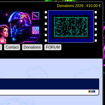
Donations 2026 : 410.00 €
s
Contact
Donations
FORUM