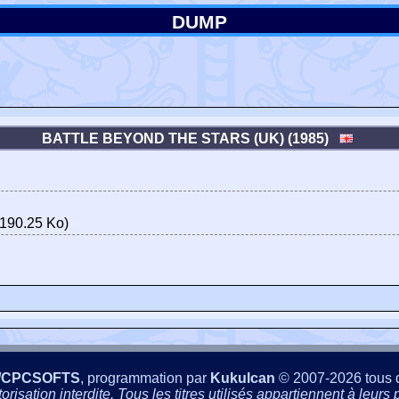
DUMP
BATTLE BEYOND THE STARS (UK) (1985)
190.25 Ko)
/CPCSOFTS
, programmation par
Kukulcan
© 2007-2026 tous d
isation interdite. Tous les titres utilisés appartiennent à leurs p