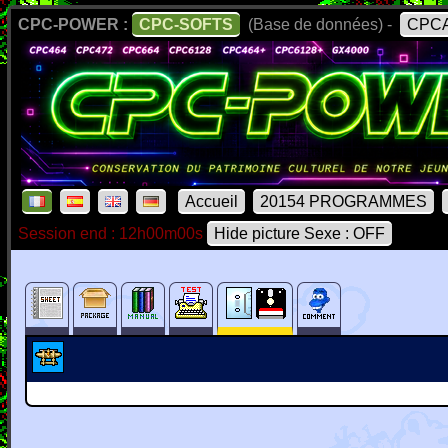
CPC-POWER :
CPC-SOFTS
(Base de données) -
CPCA
Accueil
20154 PROGRAMMES
Session end : 12h00m00s
Hide picture Sexe : OFF