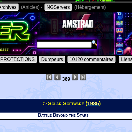
rchives
(Articles) -
NGServers
(Hébergement)
PROTECTIONS
Dumpeurs
10120 commentaires
Lien
369
© Solar Software (
1985
)
Battle Beyond the Stars