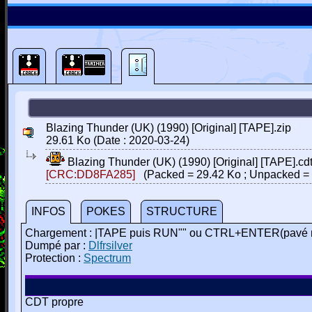
Blazing Thunder (UK) (1990) [Original] [TAPE].zip
29.61 Ko (Date : 2020-03-24)
Blazing Thunder (UK) (1990) [Original] [TAPE].cd
[CRC:DD8FA285]
(Packed = 29.42 Ko ; Unpacked = 
INFOS
POKES
STRUCTURE
Chargement : |TAPE puis RUN"" ou CTRL+ENTER(pavé 
Dumpé par :
Dlfrsilver
Protection :
Spectrum
CDT propre