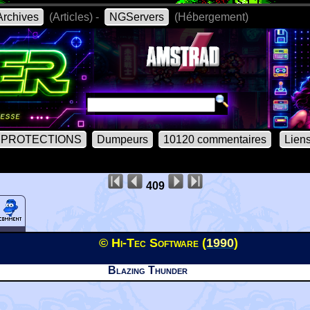
rchives
(Articles) -
NGServers
(Hébergement)
PROTECTIONS
Dumpeurs
10120 commentaires
Lien
409
© Hi-Tec Software (
1990
)
Blazing Thunder