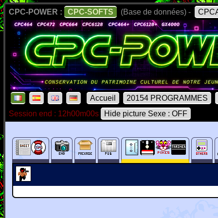
CPC-POWER :
CPC-SOFTS
(Base de données) -
CPCA
Accueil
20154 PROGRAMMES
Session end : 12h00m00s
Hide picture Sexe : OFF