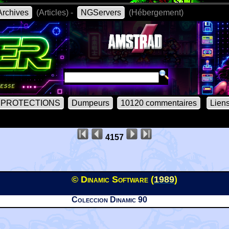
rchives
(Articles) -
NGServers
(Hébergement)
PROTECTIONS
Dumpeurs
10120 commentaires
Lien
4157
© Dinamic Software (
1989
)
Coleccion Dinamic 90