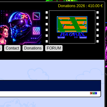
Donations 2026 : 410.00 €
s
Contact
Donations
FORUM