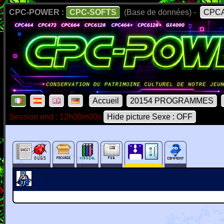
CPC-POWER :
CPC-SOFTS
(Base de données) -
CPCA
Accueil
20154 PROGRAMMES
Session end : 12h00m00s
Hide picture Sexe : OFF