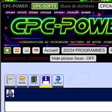
CPC-POWER :
CPC-SOFTS
(Base de données) -
CPCAr
Accueil
20154 PROGRAMMES
Session end : 12h00m00s
Hide picture Sexe : OFF