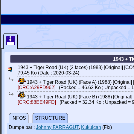
1943 + T
1943 + Tiger Road (UK) (2 faces) (1988) [Original] [C
79.45 Ko (Date : 2020-03-24)
1943 + Tiger Road (UK) (Face A) (1988) [Original
[CRC:A29FD962]
(Packed = 46.62 Ko ; Unpacked = 1
1943 + Tiger Road (UK) (Face B) (1988) [Origina
[CRC:88EE49FD]
(Packed = 32.34 Ko ; Unpacked = 9
INFOS
STRUCTURE
Dumpé par :
Johnny FARRAGUT
,
Kukulcan
(Fix)