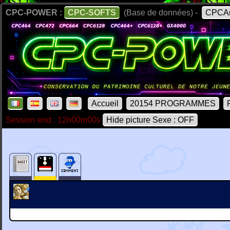
CPC-POWER :
CPC-SOFTS
(Base de données) -
CPCAr
Accueil
20154 PROGRAMMES
Session end : 12h00m00s
Hide picture Sexe : OFF