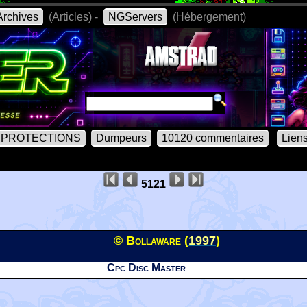
rchives
(Articles) -
NGServers
(Hébergement)
PROTECTIONS
Dumpeurs
10120 commentaires
Lien
5121
© Bollaware (
1997
)
Cpc Disc Master