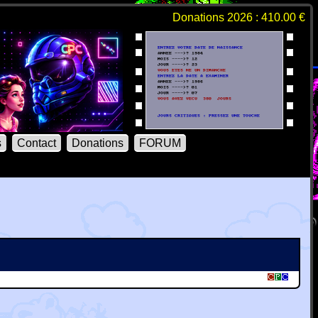
Donations 2026 : 410.00 €
s
Contact
Donations
FORUM