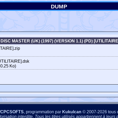
DUMP
DISC MASTER (UK) (1997) (VERSION 1.1) (PD) [UTILITAI
ITAIRE].zip
[UTILITAIRE].dsk
0.25 Ko)
/CPCSOFTS
, programmation par
Kukulcan
© 2007-2026 tous d
isation interdite. Tous les titres utilisés appartiennent à leurs p