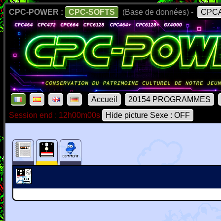
CPC-POWER :
CPC-SOFTS
(Base de données) -
CPCA
Accueil
20154 PROGRAMMES
Session end : 12h00m00s
Hide picture Sexe : OFF