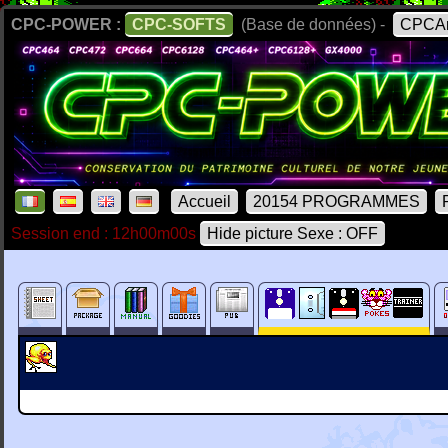
CPC-POWER :
CPC-SOFTS
(Base de données) -
CPCAr
Accueil
20154 PROGRAMMES
Session end : 12h00m00s
Hide picture Sexe : OFF