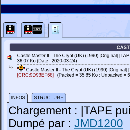
CASTL
Castle Master II - The Crypt (UK) (1990) [Original] [TAP
36.07 Ko (Date : 2020-03-24)
Castle Master II - The Crypt (UK) (1990) [Original] 
[CRC:9D93EF68]
(Packed = 35.85 Ko ; Unpacked = 6
INFOS
STRUCTURE
Chargement : |TAPE p
Dumpé par :
JMD1200