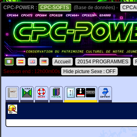
CPC-POWER :
CPC-SOFTS
(Base de données) -
CPCAr
Accueil
20154 PROGRAMMES
Session end : 12h00m00s
Hide picture Sexe : OFF