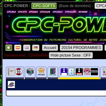
CPC-POWER :
CPC-SOFTS
(Base de données) -
CPCA
Accueil
20154 PROGRAMMES
Session end : 12h00m00s
Hide picture Sexe : OFF