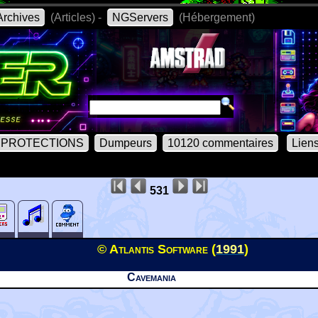
rchives
(Articles) -
NGServers
(Hébergement)
PROTECTIONS
Dumpeurs
10120 commentaires
Lien
531
© Atlantis Software (
1991
)
Cavemania