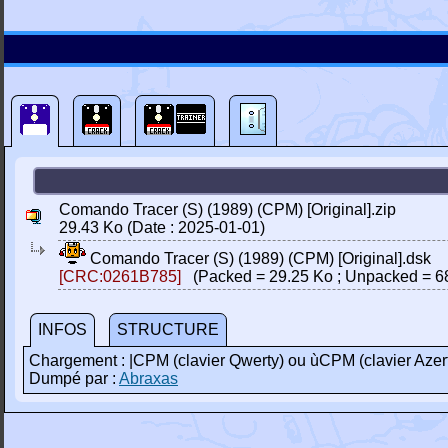
Comando Tracer (S) (1989) (CPM) [Original].zip
29.43 Ko (Date : 2025-01-01)
Comando Tracer (S) (1989) (CPM) [Original].dsk
[CRC:0261B785]
(Packed = 29.25 Ko ; Unpacked = 6
INFOS
STRUCTURE
Chargement : |CPM (clavier Qwerty) ou ùCPM (clavier Azer
Dumpé par :
Abraxas