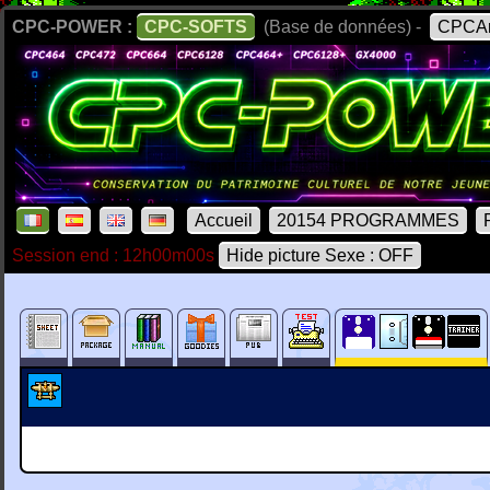
CPC-POWER :
CPC-SOFTS
(Base de données) -
CPCAr
Accueil
20154 PROGRAMMES
Session end : 12h00m00s
Hide picture Sexe : OFF