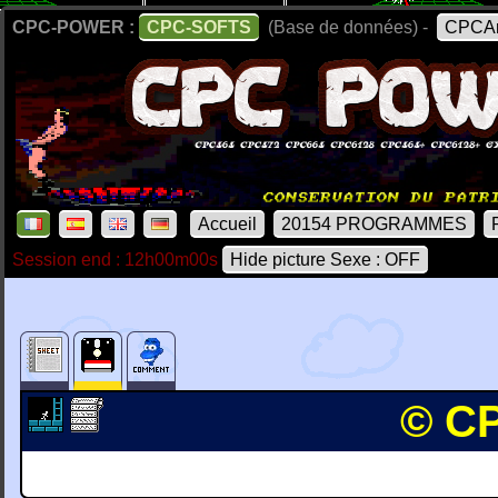
CPC-POWER :
CPC-SOFTS
(Base de données) -
CPCAr
Accueil
20154 PROGRAMMES
Session end : 12h00m00s
Hide picture Sexe : OFF
© CP