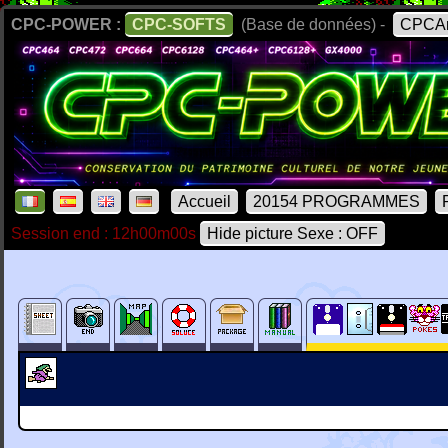
CPC-POWER :
CPC-SOFTS
(Base de données) -
CPCAr
Accueil
20154 PROGRAMMES
Session end : 12h00m00s
Hide picture Sexe : OFF