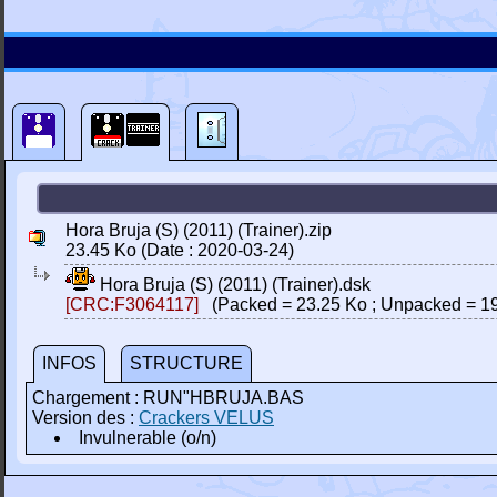
Hora Bruja (S) (2011) (Trainer).zip
23.45 Ko (Date : 2020-03-24)
Hora Bruja (S) (2011) (Trainer).dsk
[CRC:F3064117]
(Packed = 23.25 Ko ; Unpacked = 19
INFOS
STRUCTURE
Chargement : RUN"HBRUJA.BAS
Version des :
Crackers VELUS
Invulnerable (o/n)