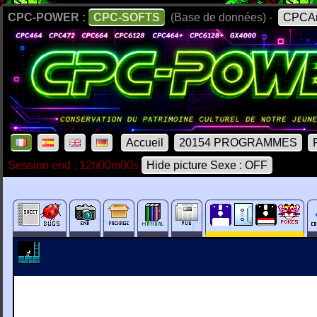
CPC-POWER :
CPC-SOFTS
(Base de données) -
CPCAr
Accueil
20154 PROGRAMMES
Session end : 12h00m00s
Hide picture Sexe : OFF