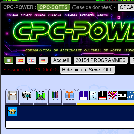
CPC-POWER :
CPC-SOFTS
(Base de données) -
CPCAr
Accueil
20154 PROGRAMMES
Session end : 12h00m00s
Hide picture Sexe : OFF