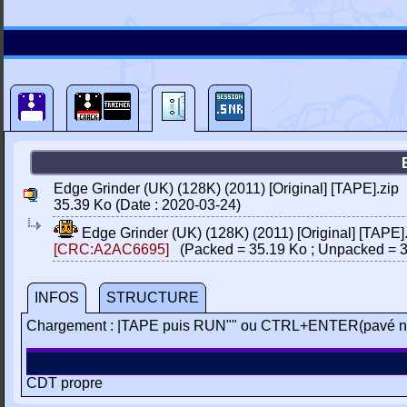
Edge Grinder (UK) (128K) (2011) [Original] [TAPE].zip
35.39 Ko (Date : 2020-03-24)
Edge Grinder (UK) (128K) (2011) [Original] [TAPE]
[CRC:A2AC6695]
(Packed = 35.19 Ko ; Unpacked = 3
INFOS
STRUCTURE
Chargement : |TAPE puis RUN"" ou CTRL+ENTER(pavé n
CDT propre