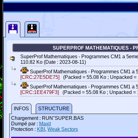
SUPERPROF MATHEMATIQUES - PRO
SuperProf Mathematiques - Programmes CM1 a 5eme (F
110.82 Ko (Date : 2023-08-11)
SuperProf Mathematiques - Programmes CM1 a 5em
[CRC:27E5DE75]
(Packed = 55.08 Ko ; Unpacked = 
SuperProf Mathematiques - Programmes CM1 a 5em
[CRC:1EE479F3]
(Packed = 55.08 Ko ; Unpacked = 
INFOS
STRUCTURE
Chargement : RUN"SUPER.BAS
Dumpé par :
Maxit
Protection :
KBI
,
Weak Sectors