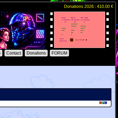
Donations 2026 : 410.00 €
s
Contact
Donations
FORUM