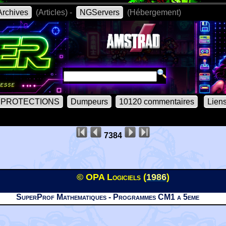
rchives
(Articles) -
NGServers
(Hébergement)
PROTECTIONS
Dumpeurs
10120 commentaires
Lien
7384
© OPA Logiciels (
1986
)
SuperProf Mathematiques - Programmes CM1 a 5eme