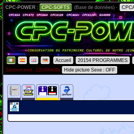
CPC-POWER :
CPC-SOFTS
(Base de données) -
CPCA
Accueil
20154 PROGRAMMES
Session end : 12h00m00s
Hide picture Sexe : OFF