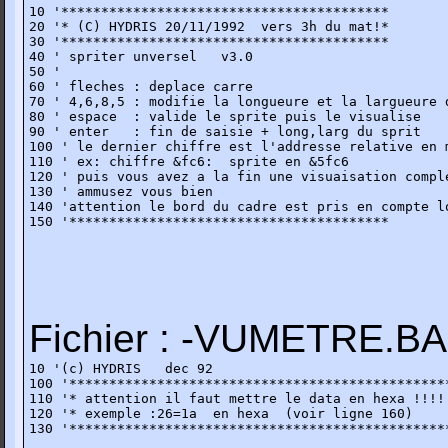
10 '*****************************************

20 '* (C) HYDRIS 20/11/1992  vers 3h du mat!*

30 '*****************************************    

40 ' spriter unversel   v3.0

50 '

60 ' fleches : deplace carre 

70 ' 4,6,8,5 : modifie la longueure et la largueure d
80 ' espace  : valide le sprite puis le visualise

90 ' enter   : fin de saisie + long,larg du sprit

100 ' le dernier chiffre est l'addresse relative en m
110 ' ex: chiffre &fc6:  sprite en &5fc6 

120 ' puis vous avez a la fin une visuaisation comple
130 ' ammusez vous bien

140 'attention le bord du cadre est pris en compte lo
150 '****************************************
Fichier : -VUMETRE.B
10 '(c) HYDRIS   dec 92

100 '************************************************
110 '* attention il faut mettre le data en hexa !!!! 
120 '* exemple :26=1a  en hexa  (voir ligne 160)     
130 '************************************************