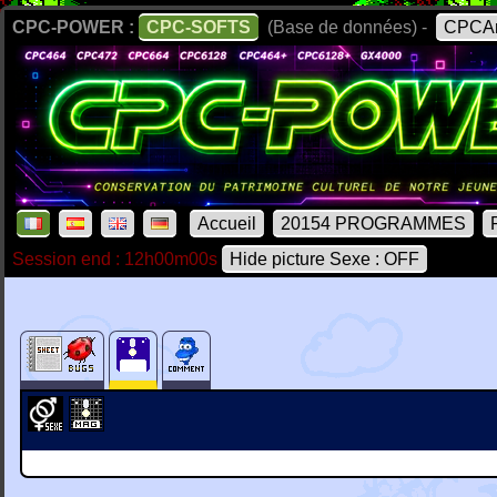
CPC-POWER :
CPC-SOFTS
(Base de données) -
CPCAr
Accueil
20154 PROGRAMMES
Session end : 12h00m00s
Hide picture Sexe : OFF