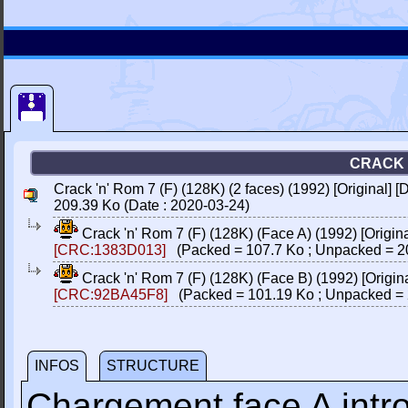
CRACK '
Crack 'n' Rom 7 (F) (128K) (2 faces) (1992) [Original]
209.39 Ko (Date : 2020-03-24)
Crack 'n' Rom 7 (F) (128K) (Face A) (1992) [Origi
[CRC:1383D013]
(Packed = 107.7 Ko ; Unpacked = 2
Crack 'n' Rom 7 (F) (128K) (Face B) (1992) [Origi
[CRC:92BA45F8]
(Packed = 101.19 Ko ; Unpacked = 
INFOS
STRUCTURE
Chargement face A int