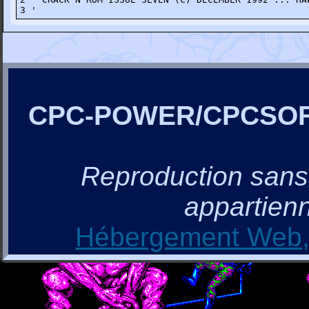
3 ' 
CPC-POWER/CPCSO
Reproduction sans a
appartienn
Hébergement Web, 