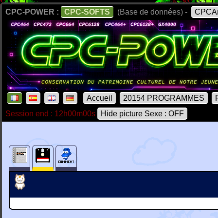
CPC-POWER :
CPC-SOFTS
(Base de données) -
CPCAr
Accueil
20154 PROGRAMMES
Session end : 12h00m00s
Hide picture Sexe : OFF