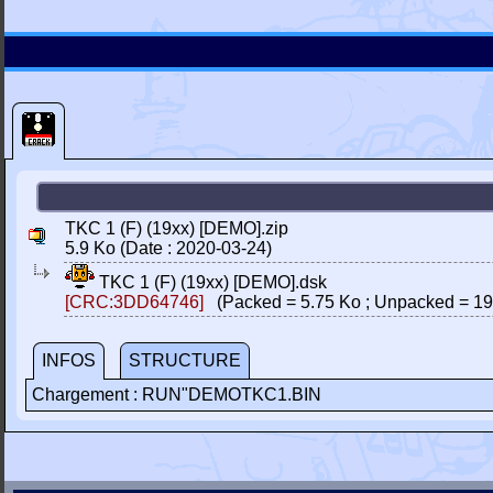
TKC 1 (F) (19xx) [DEMO].zip
5.9 Ko (Date : 2020-03-24)
TKC 1 (F) (19xx) [DEMO].dsk
[CRC:3DD64746]
(Packed = 5.75 Ko ; Unpacked = 19
INFOS
STRUCTURE
Chargement : RUN"DEMOTKC1.BIN