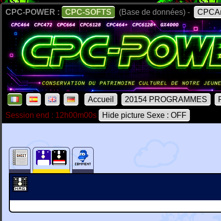
CPC-POWER :
CPC-SOFTS
(Base de données) -
CPCAr
Accueil
20154 PROGRAMMES
Session end : 12h00m00s
Hide picture Sexe : OFF