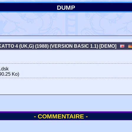
DUMP
KATTO 4 (UK,G) (1988) (VERSION BASIC 1.1) [DEMO]
.dsk
90.25 Ko)
- COMMENTAIRE -