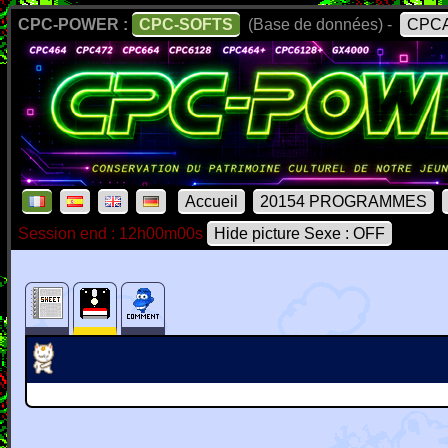
CPC-POWER :
CPC-SOFTS
(Base de données) -
CPCA
Accueil
20154 PROGRAMMES
Session end : 12h00m00s
Hide picture Sexe : OFF