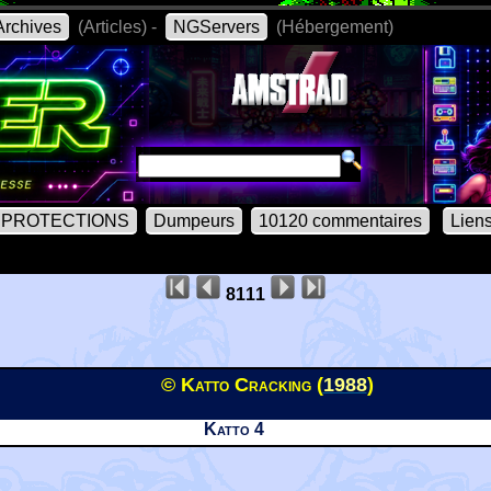
rchives
(Articles) -
NGServers
(Hébergement)
PROTECTIONS
Dumpeurs
10120 commentaires
Lien
8111
© Katto Cracking (
1988
)
Katto 4