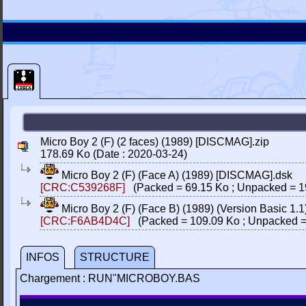
Micro Boy 2 (F) (2 faces) (1989) [DISCMAG].zip
178.69 Ko (Date : 2020-03-24)
Micro Boy 2 (F) (Face A) (1989) [DISCMAG].dsk
[CRC:C539268F]
(Packed = 69.15 Ko ; Unpacked = 1
Micro Boy 2 (F) (Face B) (1989) (Version Basic 1
[CRC:F6AB4D4C]
(Packed = 109.09 Ko ; Unpacked =
INFOS
STRUCTURE
Chargement : RUN"MICROBOY.BAS