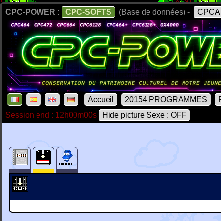
CPC-POWER :
CPC-SOFTS
(Base de données) -
CPCAr
Accueil
20154 PROGRAMMES
Session end : 12h00m00s
Hide picture Sexe : OFF