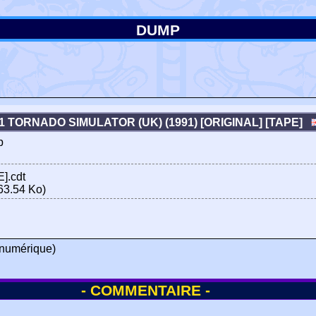
DUMP
1 TORNADO SIMULATOR (UK) (1991) [ORIGINAL] [TAPE]
p
].cdt
63.54 Ko)
numérique)
- COMMENTAIRE -