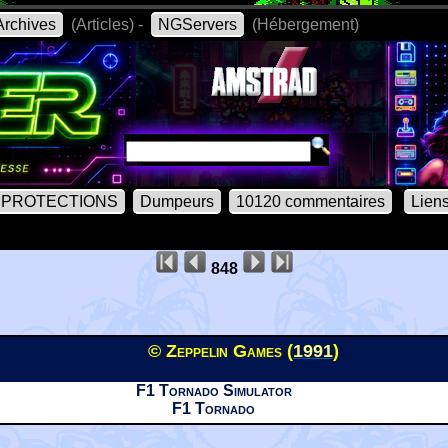
rchives
(Articles) -
NGServers
(Hébergement)
PROTECTIONS
Dumpeurs
10120 commentaires
Lien
848
© Zeppelin Games (
1991
)
F1 Tornado Simulator
F1 Tornado