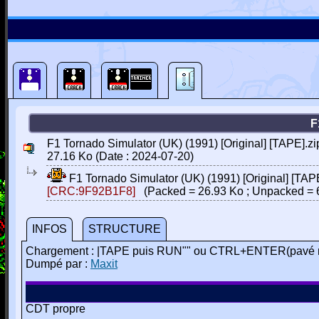
F
F1 Tornado Simulator (UK) (1991) [Original] [TAPE].zi
27.16 Ko (Date : 2024-07-20)
F1 Tornado Simulator (UK) (1991) [Original] [TAPE
[CRC:9F92B1F8]
(Packed = 26.93 Ko ; Unpacked = 
INFOS
STRUCTURE
Chargement : |TAPE puis RUN"" ou CTRL+ENTER(pavé 
Dumpé par :
Maxit
CDT propre