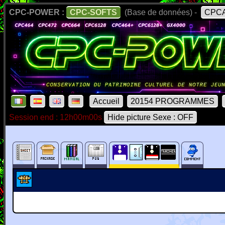
CPC-POWER :
CPC-SOFTS
(Base de données) -
CPCA
Accueil
20154 PROGRAMMES
Session end : 12h00m00s
Hide picture Sexe : OFF