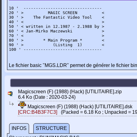
10 '  --------------------------------

20 ' >          MAGIC SCREEN          <

30 ' >    The Fantastic Video Tool    <

40 ' <                                >

50 ' < written in 12.1987 - 2.1988 by >

60 ' < Jan-Mirko Maczewski            >

70 ' <                                >

80 ' >        * Main Program *        <

90 ' >            (Listing  1)        <

100 ' --------------------------------
Le fichier basic "MGS.LDR" permet de générer le fichier b
Magicscreen (F) (1988) (Hack) [UTILITAIRE].zip
6.4 Ko (Date : 2020-03-24)
Magicscreen (F) (1988) (Hack) [UTILITAIRE].dsk
[CRC:B4B3F7C3]
(Packed = 6.18 Ko ; Unpacked = 19
INFOS
STRUCTURE