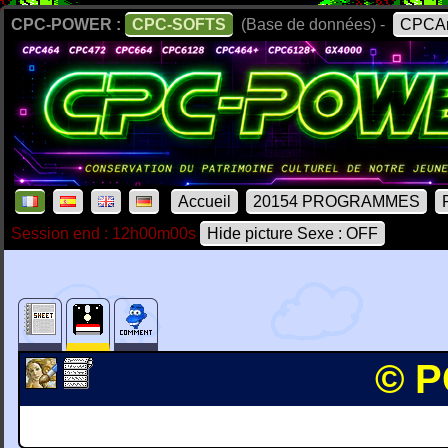
CPC-POWER :
CPC-SOFTS
(Base de données) -
CPCAr
Accueil
20154 PROGRAMMES
Session end : 12h00m00s
Hide picture Sexe : OFF
© P