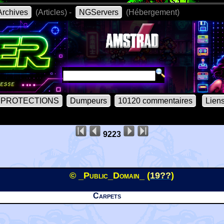
rchives
(Articles) -
NGServers
(Hébergement)
PROTECTIONS
Dumpeurs
10120 commentaires
Lien
9223
© _Public_Domain_ (
19??
)
Carpets