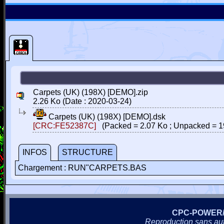
Carpets (UK) (198X) [DEMO].zip
2.26 Ko (Date : 2020-03-24)
Carpets (UK) (198X) [DEMO].dsk
[CRC:FE52387C]
(Packed = 2.07 Ko ; Unpacked = 1
INFOS
STRUCTURE
Chargement : RUN"CARPETS.BAS
CPC-POWER
Reproduction sans autor