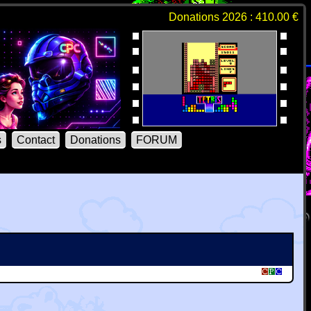
Donations 2026 : 410.00 €
s
Contact
Donations
FORUM