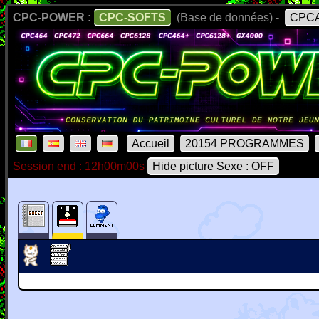
CPC-POWER :
CPC-SOFTS
(Base de données) -
CPCA
Accueil
20154 PROGRAMMES
Session end : 12h00m00s
Hide picture Sexe : OFF