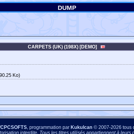
DUMP
CARPETS (UK) (198X) [DEMO]
90.25 Ko)
/CPCSOFTS
, programmation par
Kukulcan
© 2007-2026 tous d
isation interdite. Tous les titres utilisés appartiennent à leurs p