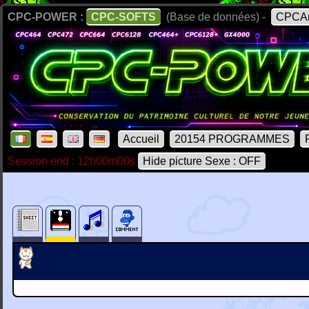
CPC-POWER :
CPC-SOFTS
(Base de données) -
CPCAr
Accueil
20154 PROGRAMMES
Session end : 12h00m00s
Hide picture Sexe : OFF