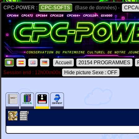
CPC-POWER :
CPC-SOFTS
(Base de données) -
CPCAr
Accueil
20154 PROGRAMMES
Session end : 12h00m00s
Hide picture Sexe : OFF