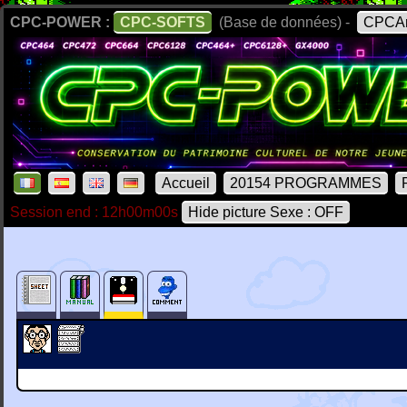
CPC-POWER :
CPC-SOFTS
(Base de données) -
CPCAr
Accueil
20154 PROGRAMMES
Session end : 12h00m00s
Hide picture Sexe : OFF