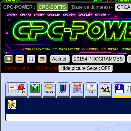
CPC-POWER :
CPC-SOFTS
(Base de données) -
CPCAr
Accueil
20154 PROGRAMMES
Session end : 12h00m00s
Hide picture Sexe : OFF