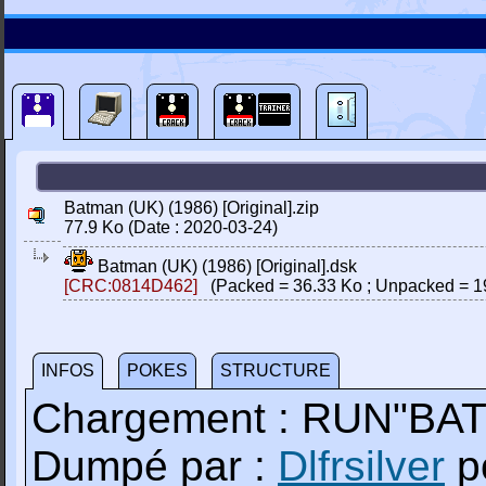
Batman (UK) (1986) [Original].zip
77.9 Ko (Date : 2020-03-24)
Batman (UK) (1986) [Original].dsk
[CRC:0814D462]
(Packed = 36.33 Ko ; Unpacked = 1
INFOS
POKES
STRUCTURE
Chargement : RUN"BA
Dumpé par :
Dlfrsilver
p