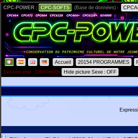
CPC-POWER :
CPC-SOFTS
(Base de données) -
CPCAr
Accueil
20154 PROGRAMMES
Session end : 12h00m00s
Hide picture Sexe : OFF
Express