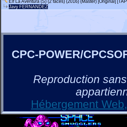
Elf La Aventura (S) (2 faces) (2016) (Master) [Original] [TAP
Javy FERNANDEZ
CPC-POWER/CPCSO
Reproduction sans a
appartienn
Hébergement Web, 