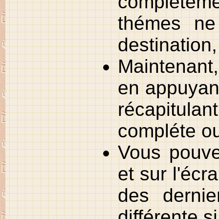
compléteme
thémes ne
destination,
Maintenant,
en appuyant
récapitulan
compléte ou
Vous pouve
et sur l'écr
des dernie
différente 