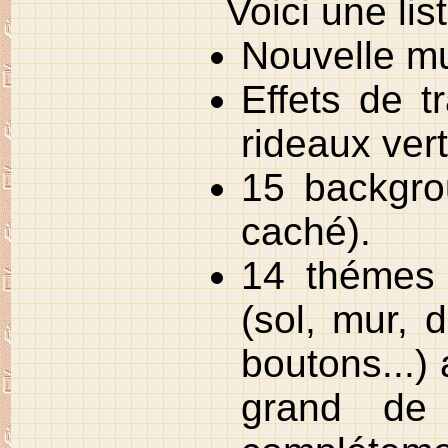
Voici une li
Nouvelle mu
Effets de t
rideaux vert
15 backgro
caché
).
14 thémes 
(sol, mur, 
boutons...)
grand de 