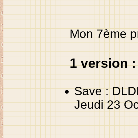
Mon 7
ème
pr
1 version :
Save : DLD
Jeudi 23 Oc