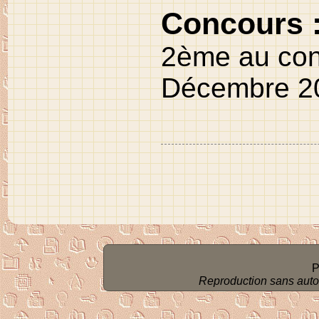
Concours 
2
ème
au co
Décembre 2
P
Reproduction sans autoris