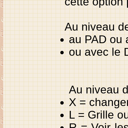
cette option 
Au niveau de
au PAD ou a
ou avec le
Au niveau d
X = changer
L = Grille o
R = Voir le