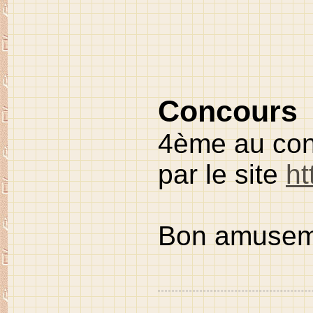
Concours
4
ème
au con
par le site
ht
Bon amusem