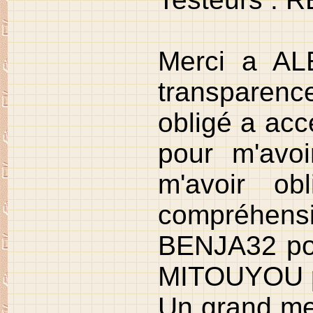
Merci a AL
transparenc
obligé a acc
pour m'avoi
m'avoir ob
compréhensib
BENJA32 pou
MITOUYOU po
Un grand mer