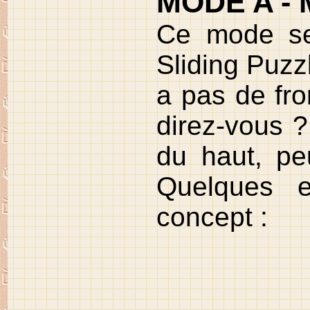
MODE A - M
Ce mode se 
Sliding Puzzl
a pas de fro
direz-vous ? 
du haut, peu
Quelques 
concept :