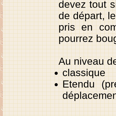
devez tout s
de départ, l
pris en co
pourrez boug
Au niveau d
classique
Etendu (pr
déplacemen