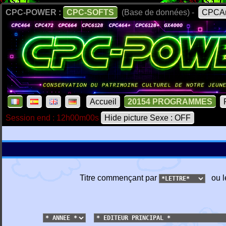
CPC-POWER :
CPC-SOFTS
(Base de données) -
CPCAr
Accueil
20154 PROGRAMMES
Session end : 12h00m00s
Hide picture Sexe : OFF
Titre commençant par
ou l