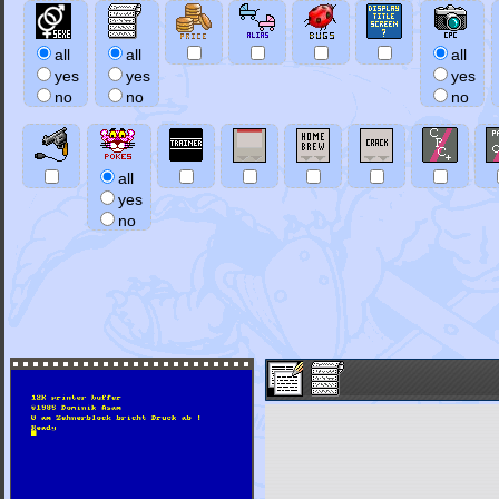
all
all
all
yes
yes
yes
no
no
no
all
yes
no