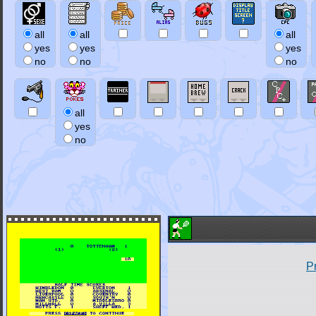
all
all
all
yes
yes
yes
no
no
no
all
yes
no
P