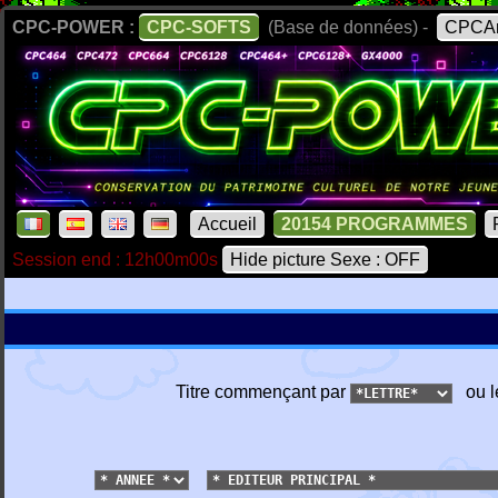
CPC-POWER :
CPC-SOFTS
(Base de données) -
CPCAr
Accueil
20154 PROGRAMMES
Session end : 12h00m00s
Hide picture Sexe : OFF
Titre commençant par
ou l