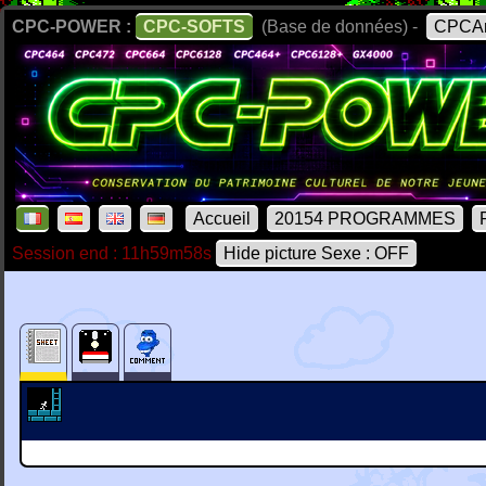
CPC-POWER :
CPC-SOFTS
(Base de données) -
CPCAr
Accueil
20154 PROGRAMMES
Session end : 11h59m58s
Hide picture Sexe : OFF