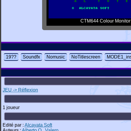
CTM644 Colour Monitor
19??
Soundfx
Nomusic
NoTitlescreen
MODE1_ins
JEU -> Réflexion
1 joueur
Edité par :
Alcayata Soft
Auteurs :
Alberto O.
,
Valero